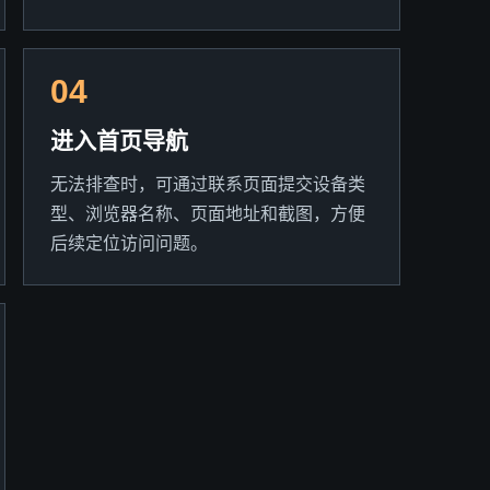
04
进入首页导航
无法排查时，可通过联系页面提交设备类
型、浏览器名称、页面地址和截图，方便
后续定位访问问题。