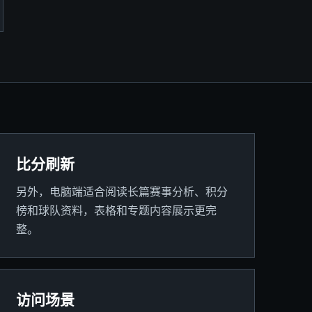
比分刷新
另外，电脑端适合阅读长篇赛事分析、积分
榜和球队资料，表格和专题内容展示更完
整。
访问场景