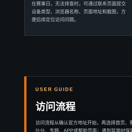
在赛事日，无法排查时，可通过联系页面提交
设备类型、浏览器名称、页面地址和截图，方
便后续定位访问问题。
USER GUIDE
访问流程
访问流程从确认官方地址开始，再选择首页、
比分、专题、APP或帮助页面；遇到异常时保