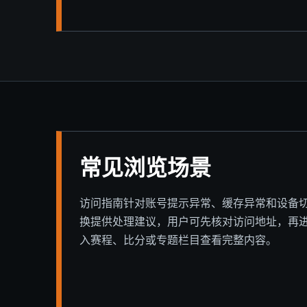
常见浏览场景
访问指南针对账号提示异常、缓存异常和设备
换提供处理建议，用户可先核对访问地址，再
入赛程、比分或专题栏目查看完整内容。