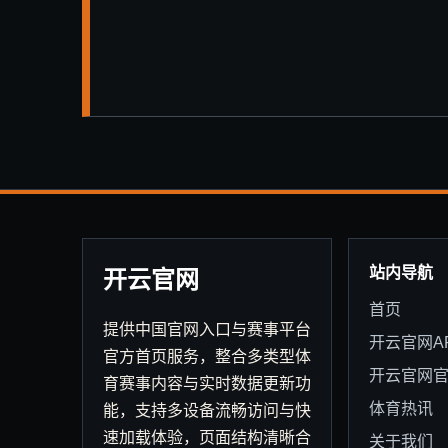
站内导航
开云官网
首页
提供中国官网入口与赛事平台
开云官网A
官方首页服务，整合多类型体
开云官网
育赛事内容与实时数据更新功
体育热讯
能，支持多设备流畅访问与快
速加载体验，页面结构清晰合
关于我们