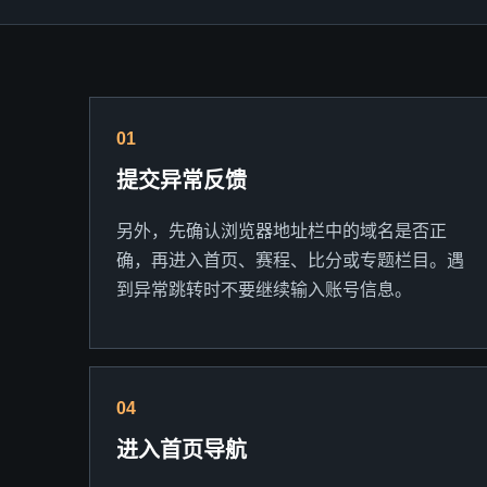
01
提交异常反馈
另外，先确认浏览器地址栏中的域名是否正
确，再进入首页、赛程、比分或专题栏目。遇
到异常跳转时不要继续输入账号信息。
04
进入首页导航