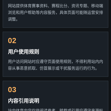
网站提供体育赛事资料、赛程比分、资讯专题、移动端
浏览和用户帮助等内容服务，具体页面可能随运营安排
调整。
02
用户使用规则
用户访问网站时应遵守页面使用规则，不得利用站内内
容从事恶意抓取、仿冒展示或干扰服务运行的行为。
03
内容引用说明
站内体育内容仅供阅读参考，转载或引用应遵守来源标