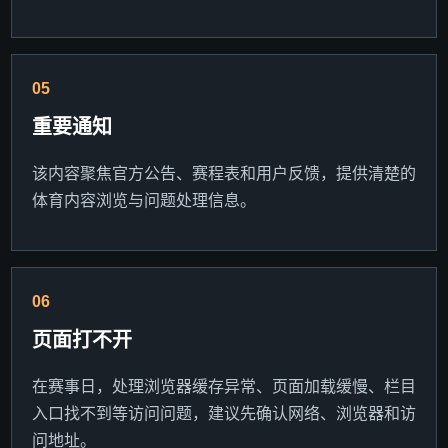
05
重要通知
该内容聚焦官方公告、赛程表和用户反馈，提供清楚的
体育内容浏览与问题处理信息。
06
页面打不开
在赛事日，处理浏览器缓存异常、页面加载缓慢、栏目
入口找不到等访问问题，建议先确认网络、浏览器和访
问地址。