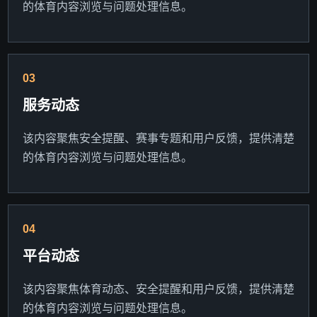
的体育内容浏览与问题处理信息。
03
服务动态
该内容聚焦安全提醒、赛事专题和用户反馈，提供清楚
的体育内容浏览与问题处理信息。
04
平台动态
该内容聚焦体育动态、安全提醒和用户反馈，提供清楚
的体育内容浏览与问题处理信息。