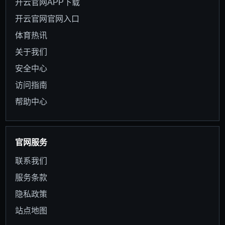
开云官网APP下载
开云官网官网入口
体育热讯
关于我们
安全中心
访问指南
帮助中心
官网服务
联系我们
服务条款
隐私政策
站点地图