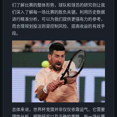
们了解比赛的整体形势，球队和球员的研究则让我
们深入了解每一场比赛的胜负关键。利用历史数据
进行精准分析，可以为我们提供更强有力的参考，
而合理规划投注则是控制风险、提高收益的有效手
段。
总体来说，世界杯竞猜并非仅仅依靠运气，它需要
理性分析、细致研究以及正确的策略。每一场比赛