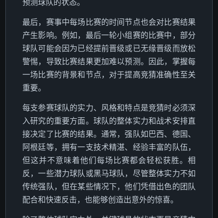
预测球队的状态。
最后，赛事中每场比赛的时间节点也会对比赛结果
产生影响。例如，最后一轮小组赛的比赛中，部分
球队可能会因为已经提前晋级或已无缘晋级而放松
警惕，导致比赛结果更加难以预测。因此，掌握每
一场比赛的背景和节点，对于提高竞猜准确性至关
重要。
每支参赛球队的实力、风格和特点是竞猜时必须深
入研究的重要方面。球队的整体实力和战术安排直
接决定了比赛的结果。通常，强队如巴西、德国、
阿根廷等，拥有一支技术精湛、经验丰富的队伍，
但这并不意味着他们每场比赛都会轻松获胜。相
反，一些潜力球队或黑马球队，尽管整体实力不如
传统强队，但在某些情况下，他们凭借出色的团队
配合和快速反击，也能够创造出意外的惊喜。