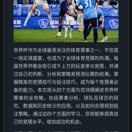
世界杯作为全球最受关注的体育赛事之一，不仅是
一场足球盛宴，也成为了全球体育竞猜的热潮。每
届世界杯都会吸引成千上万的玩家参与竞猜，并通
过自己的判断、分析和策略来预测比赛的结果。掌
握精准的竞猜技巧与投注技巧，成为每个竞猜者必
备的能力。本文将从四个方面为您详细阐述世界杯
赛事的全攻略，包括赛事分析、球队及球员的研
究、数据和历史统计的应用、以及如何合理规划投
注策略。通过这四个方面的学习，您将能够提高自
己的竞猜水平，增加成功的机会。