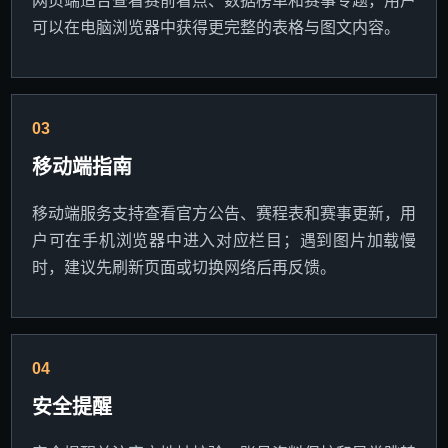
网页端适合查看赛前看点、数据榜单和赛事专题，用户
可以在电脑浏览器中获得更完整的表格与图文内容。
03
移动端指南
移动端服务支持查看官方公告、赛程表和赛事更新，用
户可在手机浏览器中进入对应栏目；遇到图片加载慢
时，建议先刷新页面或切换网络后再反馈。
04
安全提醒