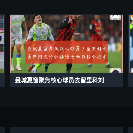
曼城夏窗聚焦核心球员去留里科刘