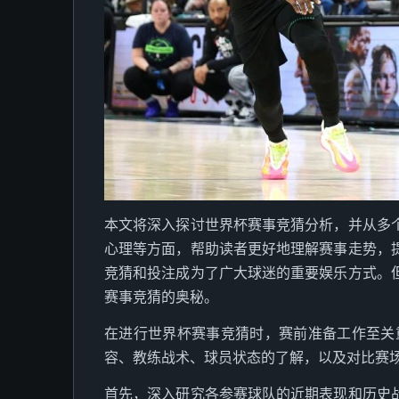
本文将深入探讨世界杯赛事竞猜分析，并从多
心理等方面，帮助读者更好地理解赛事走势，
竞猜和投注成为了广大球迷的重要娱乐方式。
赛事竞猜的奥秘。
在进行世界杯赛事竞猜时，赛前准备工作至关
容、教练战术、球员状态的了解，以及对比赛
首先，深入研究各参赛球队的近期表现和历史