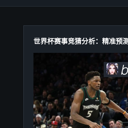
世界杯赛事竞猜分析：精准预