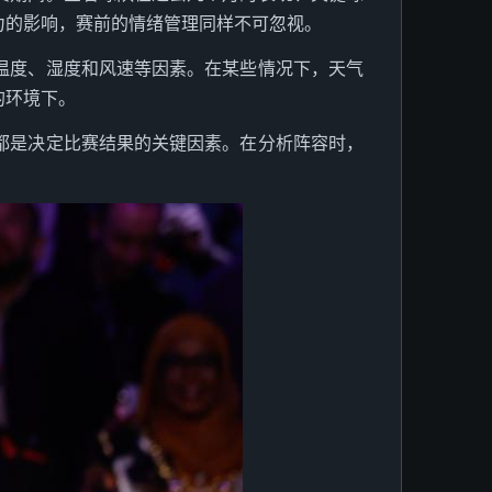
力的影响，赛前的情绪管理同样不可忽视。
温度、湿度和风速等因素。在某些情况下，天气
的环境下。
都是决定比赛结果的关键因素。在分析阵容时，