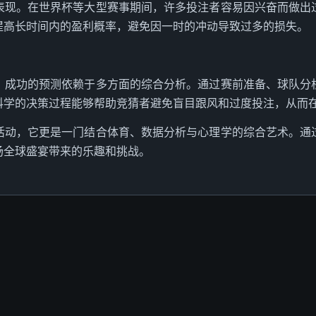
表现。在世界杯等大型赛事期间，许多投注者容易因兴奋而做出
提高长时间内的盈利概率，避免因一时的冲动导致过多的损失。
，成功的预测依赖于多方面的综合分析。通过赛前准备、球队分
科学的决策过程能够帮助竞猜者避免盲目跟风和过度投注，从而
活动，它更是一门结合体育、数据分析与心理学的综合艺术。通
场全球盛宴带来的乐趣和挑战。