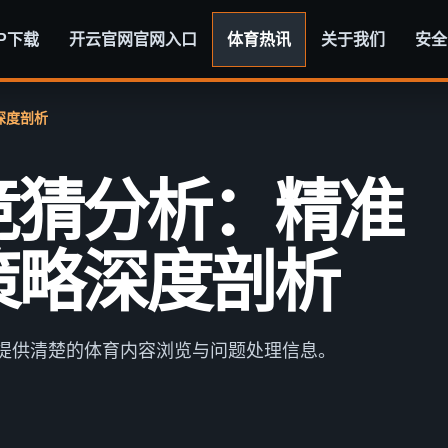
P下载
开云官网官网入口
体育热讯
关于我们
安全
深度剖析
竞猜分析：精准
策略深度剖析
提供清楚的体育内容浏览与问题处理信息。