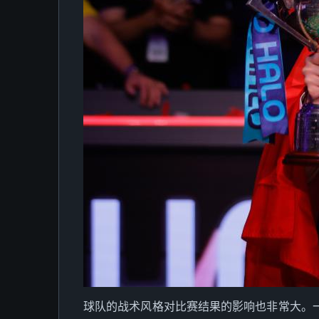
球队的战术风格对比赛结果的影响也非常大。