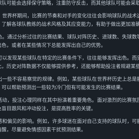
球队可能会选择保守策略，注重防守反击，而其他球队可能会采
。世界杯期间，比赛的节奏和对手的变化往往会影响球队的战术
，了解各球队教练的战术风格及其应变能力，有助于做出更加准
色。通过分析过往的比赛结果、球队对阵历史、进球数、失球数
出色，或者在某些情况下总能发挥出自己的优势。
可以发现某些球队在特定的比赛条件下，往往能够发挥出色。而
此，历史对阵数据不仅能够提供参考，还能够帮助投注者规避某
出一些不容易察觉的规律。例如，某些球队在世界杯历史上总是
，可以帮助预测出一些较为冷门但有可能发生的比赛结果。
活动，投注心理同样在其中扮演着重要角色。面对激烈的比赛氛
免盲目跟风和冲动投注，是提高胜率的关键。
感和偏见的影响。例如，许多球迷在面对自己支持的球队时，可
清醒，尽量避免情感因素干扰预测结果。