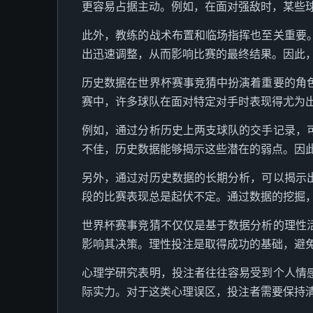
更容易占据主动。例如，在面对强敌时，某些
此外，教练的战术布置和临场指挥也至关重要
出迅速调整，从而影响比赛的最终结果。因此
历史数据在世界杯赛事竞猜中扮演着重要的角
赛中，许多球队在面对特定对手时表现得尤为
例如，通过分析历史上两支球队的交手记录，
不佳，历史数据能够揭示这些潜在的弱点。因
另外，通过对历史数据的长期分析，可以揭示
段的比赛表现总是起伏不定。通过数据的挖掘
世界杯赛事竞猜不仅仅是基于数据分析的理性
影响其决策。理性投注是取得成功的基础，避
心理学研究表明，投注者往往容易受到个人情
际实力。对于这类心理误区，投注者需要保持