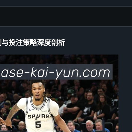
测与投注策略深度剖析