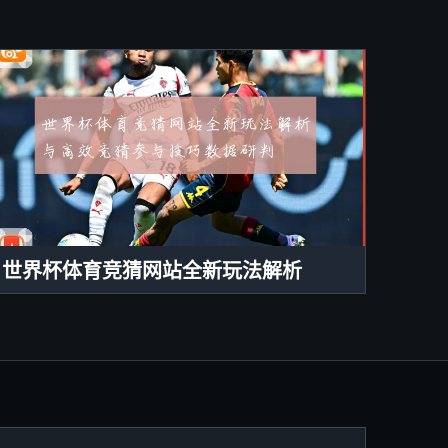
世界杯体育竞猜网站全新玩法解析