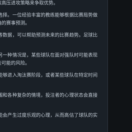
取高压进攻策略来争取优势。
选择。一位经验丰富的教练能够根据比赛局势做
确的赛事预测。
等数据，可以帮助预测未来的比赛趋势。足球比
另一种情况是，某些球队在面对强队时可能表现
些可能的风险。
能够进入淘汰赛阶段，或者某些球队在特定时间
围和各种复杂的情境，投注者的心理状态会直接
能会产生过度乐观的心理，从而高估了球队的实