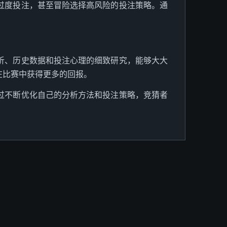
过度投注，甚至冒险选择高风险的投注策略。通
析、历史数据和投注心理的细致研究，能够大大
在比赛中获得更多的回报。
过不断优化自己的分析方法和投注策略，竞猜者